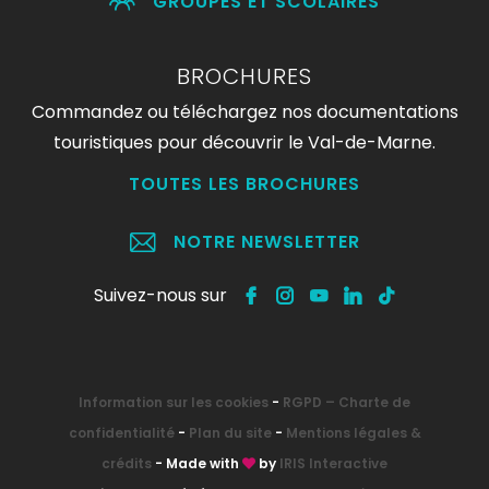
GROUPES ET SCOLAIRES
BROCHURES
Commandez ou téléchargez nos documentations
touristiques pour découvrir le Val-de-Marne.
TOUTES LES BROCHURES
NOTRE NEWSLETTER
Suivez-nous sur
Information sur les cookies
-
RGPD – Charte de
confidentialité
-
Plan du site
-
Mentions légales &
crédits
- Made with
by
IRIS Interactive