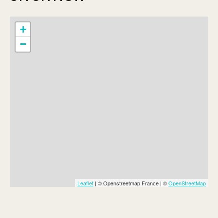
Min.
7€
+
−
Leaflet
| © Openstreetmap France | ©
OpenStreetMap