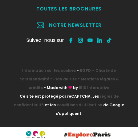
TOUTES LES BROCHURES
NOTRE NEWSLETTER
Suivez-nous sur
Information sur les cookies
-
RGPD – Charte de
confidentialité
-
Plan du site
-
Mentions légales &
crédits
- Made with
by
IRIS Interactive
Ce site est protégé par reCAPTCHA. Les
règles de
confidentialité
et les
conditions d'utilisation
de Google
s'appliquent.