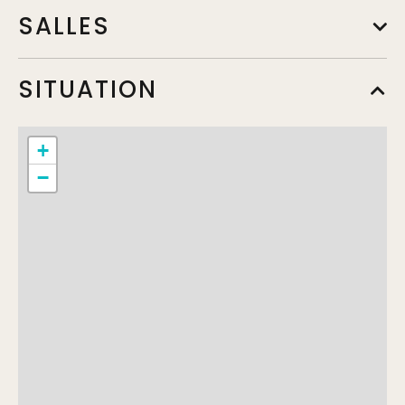
SALLES
SITUATION
Salon Tournesol
Le Chalet du Lac
+
−
Veranda