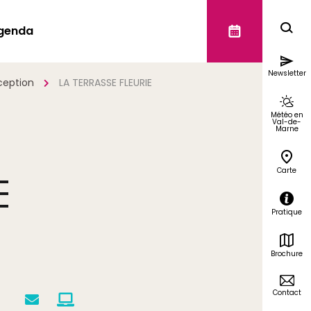
genda
Newsletter
ception
LA TERRASSE FLEURIE
Météo en
Val-de-
Marne
Carte
E
Pratique
Brochure
Contact