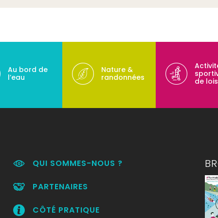
Activi
Au bord de
Nature &
sporti
l’eau
randonnées
de lois
B
QUI SOMMES-NOUS ?
PARTENAIRES
CÔTÉ PRATIQUE