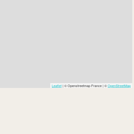
Leaflet
| © Openstreetmap France | ©
OpenStreetMap