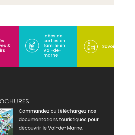
Idées de
tés
sorties en
ves &
famille en
Savoir-faire
irs
Val-de-
marne
ROCHURES
Commandez ou téléchargez nos
documentations touristiques pour
découvrir le Val-de-Marne.