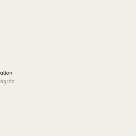
ation
tégrée