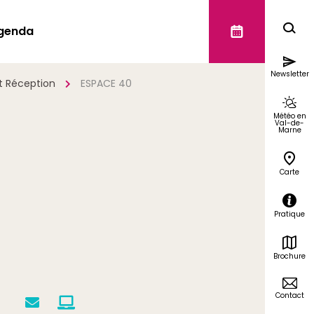
genda
Newsletter
et Réception
ESPACE 40
Météo en
Val-de-
Marne
Carte
Pratique
Brochure
Contact