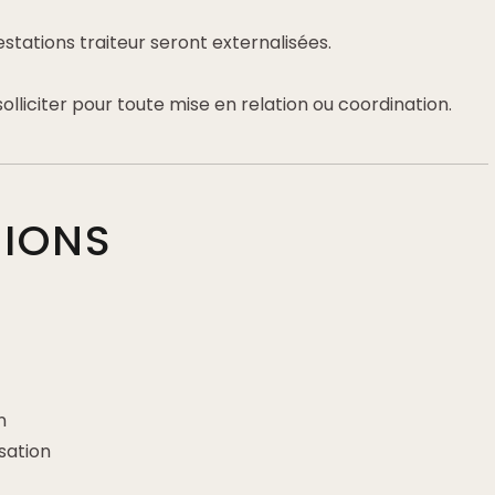
tations traiteur seront externalisées.
olliciter pour toute mise en relation ou coordination.
TIONS
s
n
sation