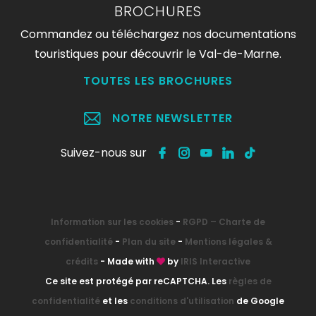
BROCHURES
Commandez ou téléchargez nos documentations
touristiques pour découvrir le Val-de-Marne.
TOUTES LES BROCHURES
NOTRE NEWSLETTER
Suivez-nous sur
Information sur les cookies
-
RGPD – Charte de
confidentialité
-
Plan du site
-
Mentions légales &
crédits
- Made with
by
IRIS Interactive
Ce site est protégé par reCAPTCHA. Les
règles de
confidentialité
et les
conditions d'utilisation
de Google