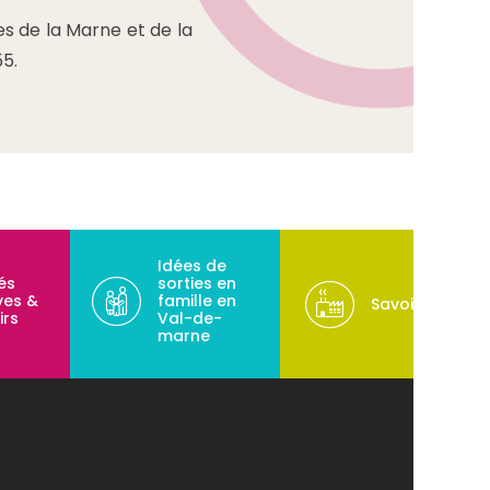
s de la Marne et de la
55.
Idées de
tés
sorties en
ves &
famille en
Savoir-faire
irs
Val-de-
marne