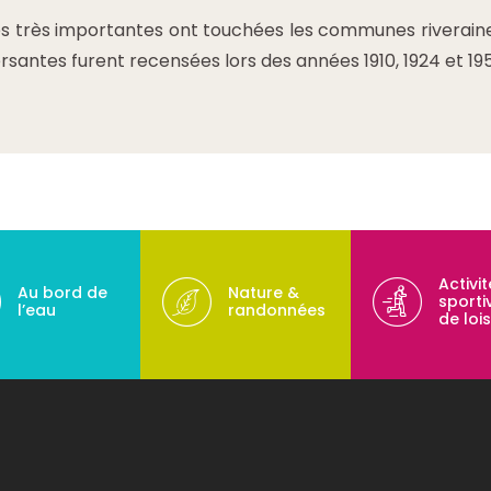
es très importantes ont touchées les communes riveraine
ersantes furent recensées lors des années 1910, 1924 et 19
Activi
Au bord de
Nature &
sporti
l’eau
randonnées
de lois