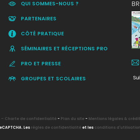
B
QUI SOMMES-NOUS ?
PARTENAIRES
CÔTÉ PRATIQUE
SÉMINAIRES ET RÉCEPTIONS PRO
PRO ET PRESSE
Su
GROUPES ET SCOLAIRES
– Charte de confidentialité
-
Plan du site
-
Mentions légales & crédi
 reCAPTCHA. Les
règles de confidentialité
et les
conditions d'utilisatio