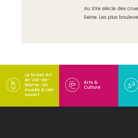
Au XXe siècle des cru
Seine. Les plus boulev
Le Street Art
en Val-de-
Arts &
Marne : un
Culture
musée à ciel
ouvert