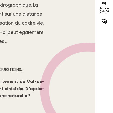
ydrographique. La
Espace
groupe
nt sur une distance
sation du cadre vie,
0
e-ci peut également
es…
 QUESTIONS…
épartement du Val-de-
t sinistrés. D’après-
phe naturelle ?