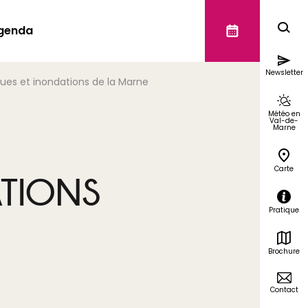
genda
Newsletter
rues et inondations de la Marne
Météo en
Val-de-
Marne
Carte
ATIONS
Pratique
Brochure
Contact