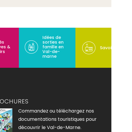
Idées de
tés
sorties en
ves &
famille en
Savoir-faire
irs
Val-de-
marne
ROCHURES
Commandez ou téléchargez nos
documentations touristiques pour
découvrir le Val-de-Marne.