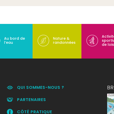
Activi
Au bord de
Nature &
sporti
l’eau
randonnées
de lois
B
QUI SOMMES-NOUS ?
PARTENAIRES
CÔTÉ PRATIQUE