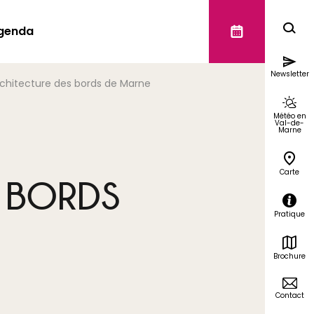
genda
Newsletter
rchitecture des bords de Marne
Météo en
Val-de-
Marne
Carte
S BORDS
Pratique
Brochure
Contact