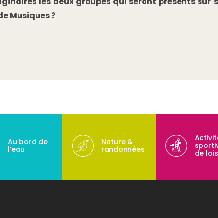
riginaires les deux groupes qui seront présents sur
 de Musiques ?
Activi
Au bord de
Nature &
sporti
l’eau
randonnées
de lois