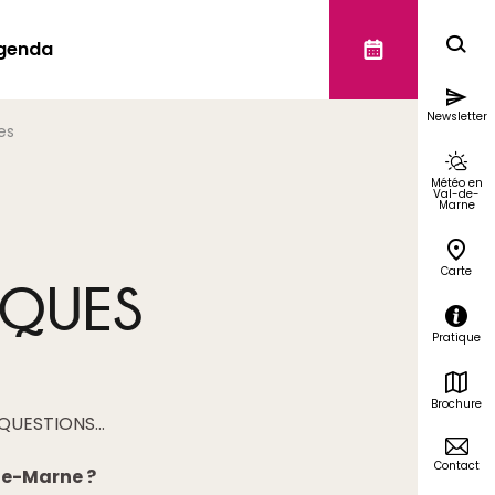
genda
Newsletter
es
Météo en
Val-de-
Marne
Carte
IQUES
Pratique
Brochure
 QUESTIONS…
Contact
de-Marne ?