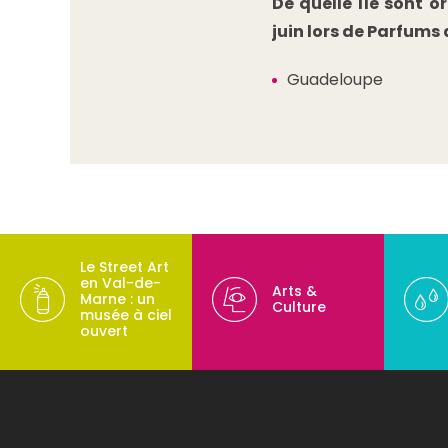
De quelle île sont o
juin lors de Parfums
Guadeloupe
Le Street Art
en Val-de-
Arts &
Marne : un
Culture
musée à ciel
ouvert