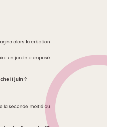
agina alors la création
uire un jardin composé
he 11 juin ?
e la seconde moitié du