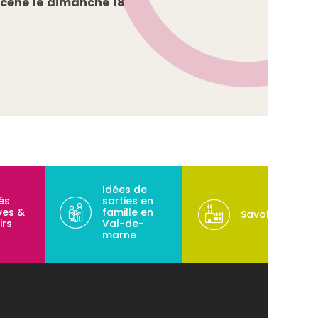
 scène le dimanche 18
Idées de
tés
sorties en
ves &
famille en
Savoir-faire
irs
Val-de-
marne