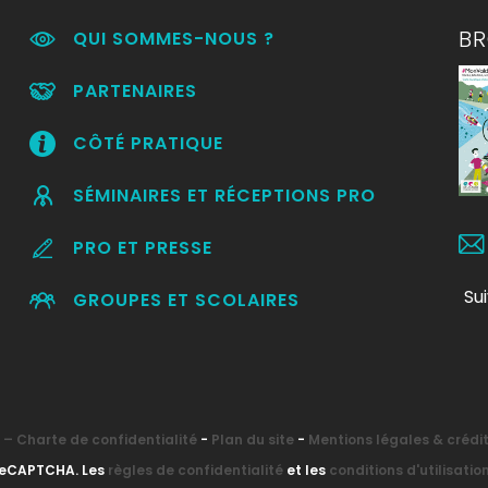
B
QUI SOMMES-NOUS ?
PARTENAIRES
CÔTÉ PRATIQUE
SÉMINAIRES ET RÉCEPTIONS PRO
PRO ET PRESSE
Su
GROUPES ET SCOLAIRES
– Charte de confidentialité
-
Plan du site
-
Mentions légales & crédi
 reCAPTCHA. Les
règles de confidentialité
et les
conditions d'utilisatio