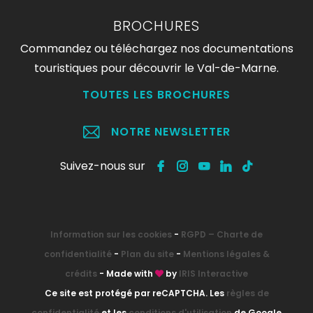
BROCHURES
Commandez ou téléchargez nos documentations
touristiques pour découvrir le Val-de-Marne.
TOUTES LES BROCHURES
NOTRE NEWSLETTER
Suivez-nous sur
Information sur les cookies
-
RGPD – Charte de
confidentialité
-
Plan du site
-
Mentions légales &
crédits
- Made with
by
IRIS Interactive
Ce site est protégé par reCAPTCHA. Les
règles de
confidentialité
et les
conditions d'utilisation
de Google