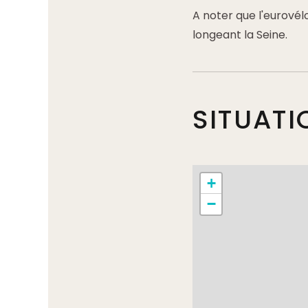
A noter que l'eurové
longeant la Seine.
SITUATI
+
−