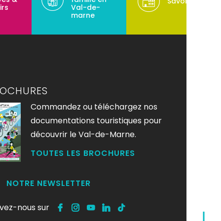
Savoir-faire
irs
Val-de-
marne
ROCHURES
Commandez ou téléchargez nos
documentations touristiques pour
découvrir le Val-de-Marne.
TOUTES LES BROCHURES
NOTRE NEWSLETTER
ivez-nous sur