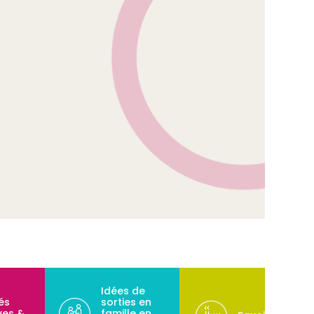
Idées de
tés
sorties en
ves &
famille en