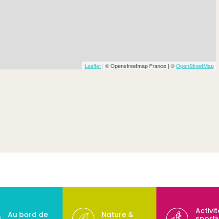
Leaflet
| © Openstreetmap France | ©
OpenStreetMap
Activi
Au bord de
Nature &
sporti