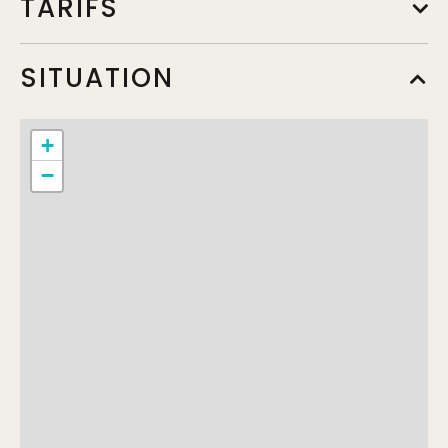
TARIFS
Tarif de base - Adulte Plein tarif
SITUATION
Min.
2€
Complément:
Habitants de Maisons-Alfort
+
−
Tarif de base - Adulte Plein tarif
Min.
10€
Complément:
Habitant hors de Maisons-Alfort
Tarif réduit
Min.
1€
Complément:
Habitants de Maisons-Alfort, - de 18 ans
Tarif réduit