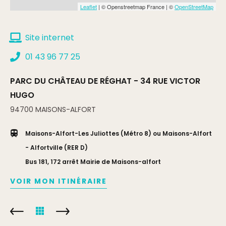
Leaflet
| © Openstreetmap France | ©
OpenStreetMap
Min.
5€
Site internet
Complément:
Habitant hors de Maisons-Alfort, - de 18
ans
01 43 96 77 25
Gratuit
PARC DU CHÂTEAU DE RÉGHAT - 34 RUE VICTOR
HUGO
Min.
94700
MAISONS-ALFORT
Complément:
- de 3 ans, Maisonnais et hors
Maisonnais
Maisons-Alfort-Les Juliottes (Métro 8) ou Maisons-Alfort
- Alfortville (RER D)
Bus 181, 172 arrêt Mairie de Maisons-alfort
VOIR MON ITINÉRAIRE