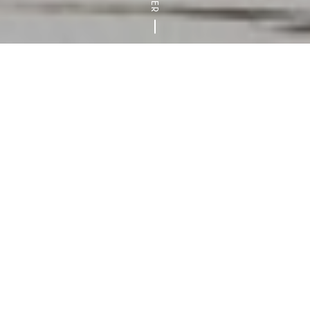
Accueil
Nature & randonnées
Les micro-aventures en Val-
Découvrez le concept de la
micro-aventure
à vélo
en empruntant
la voie verte La Végétale
. Si vous
cherchez une expérience d’aventure à petite
échelle, accessible à tous, proche de Paris, ce
parcours est fait pour vous.
C’est le moment de vous détacher de votre routine
quotidienne et de renouer avec la nature le temps
d’une escapade d’une journée.