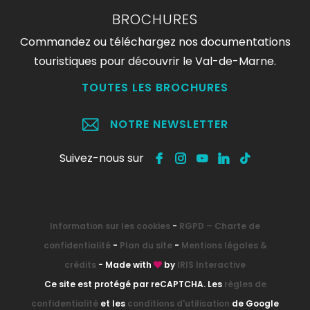
BROCHURES
Commandez ou téléchargez nos documentations
touristiques pour découvrir le Val-de-Marne.
TOUTES LES BROCHURES
NOTRE NEWSLETTER
Suivez-nous sur
Information sur les cookies
-
RGPD – Charte de
confidentialité
-
Plan du site
-
Mentions légales &
crédits
- Made with
by
IRIS Interactive
Ce site est protégé par reCAPTCHA. Les
règles de
confidentialité
et les
conditions d'utilisation
de Google