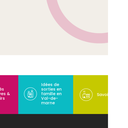
Idées de
tés
sorties en
ves &
famille en
Savoir-faire
irs
Val-de-
marne