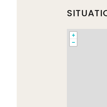
SITUATI
+
−