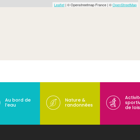
Leaflet
| © Openstreetmap France | ©
OpenStreetMap
Activi
Au bord de
Nature &
sporti
l’eau
randonnées
de lois