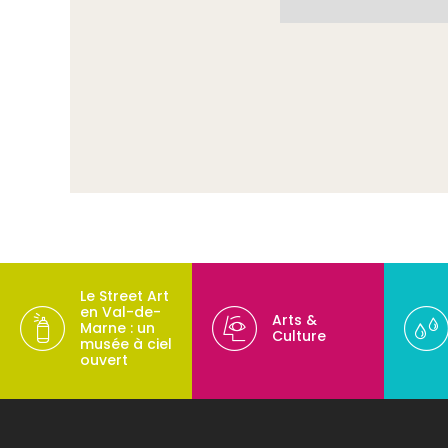
Le Street Art
en Val-de-
Arts &
Marne : un
Culture
musée à ciel
ouvert