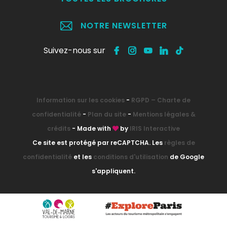
NOTRE NEWSLETTER
Suivez-nous sur
Information sur les cookies
-
RGPD – Charte de
confidentialité
-
Plan du site
-
Mentions légales &
crédits
- Made with
by
IRIS Interactive
Ce site est protégé par reCAPTCHA. Les
règles de
confidentialité
et les
conditions d'utilisation
de Google
s'appliquent.