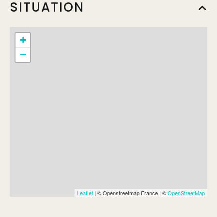
SITUATION
+
−
Leaflet
| © Openstreetmap France | ©
OpenStreetMap