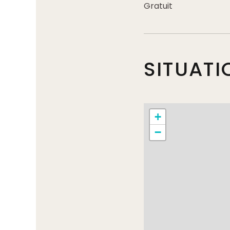
Gratuit
SITUATI
+
−