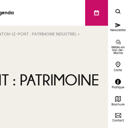
genda
Newsletter
TON-LE-PONT : PATRIMOINE INDUSTRIEL »
Météo en
Val-de-
Marne
Carte
 : PATRIMOINE
Pratique
Brochure
Contact