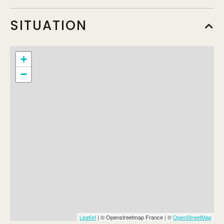
SITUATION
+
−
Leaflet
| © Openstreetmap France | ©
OpenStreetMap