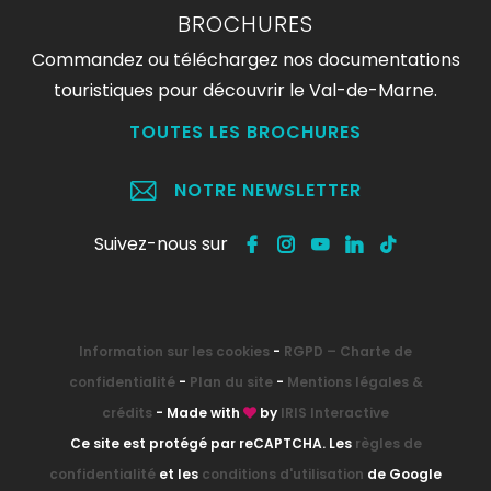
BROCHURES
Commandez ou téléchargez nos documentations
touristiques pour découvrir le Val-de-Marne.
TOUTES LES BROCHURES
NOTRE NEWSLETTER
Suivez-nous sur
Information sur les cookies
-
RGPD – Charte de
confidentialité
-
Plan du site
-
Mentions légales &
crédits
- Made with
by
IRIS Interactive
Ce site est protégé par reCAPTCHA. Les
règles de
confidentialité
et les
conditions d'utilisation
de Google