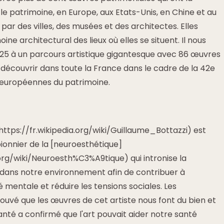
 le patrimoine, en Europe, aux Etats-Unis, en Chine et au
r des villes, des musées et des architectes. Elles
oine architectural des lieux où elles se situent. Il nous
025 à un parcours artistique gigantesque avec 86 œuvres
 découvrir dans toute la France dans le cadre de la 42e
 européennes du patrimoine.
https://fr.wikipedia.org/wiki/Guillaume_Bottazzi) est
onnier de la [neuroesthétique]
.org/wiki/Neuroesth%C3%A9tique) qui intronise la
t dans notre environnement afin de contribuer à
 mentale et réduire les tensions sociales. Les
uvé que les œuvres de cet artiste nous font du bien et
Santé a confirmé que l'art pouvait aider notre santé