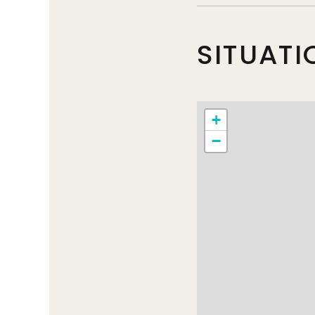
SITUATI
+
−