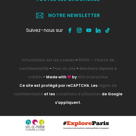
NOTRE NEWSLETTER
Suivez-nous sur
Information sur les cookies
-
RGPD – Charte de
confidentialité
-
Plan du site
-
Mentions légales &
crédits
- Made with
by
IRIS Interactive
Ce site est protégé par reCAPTCHA. Les
règles de
confidentialité
et les
conditions d'utilisation
de Google
s'appliquent.