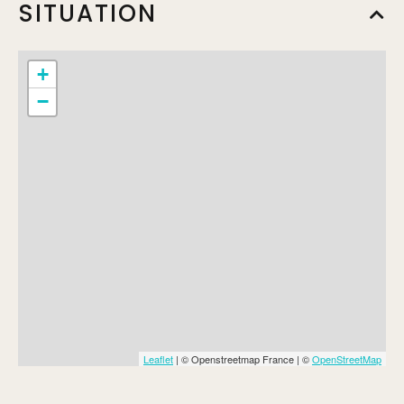
SITUATION
+
−
Leaflet
| © Openstreetmap France | ©
OpenStreetMap