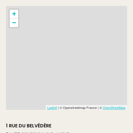
+
−
Leaflet
| © Openstreetmap France | ©
OpenStreetMap
1 RUE DU BELVÉDÈRE