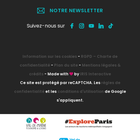
NOTRE NEWSLETTER
Suivez-nous sur
Information sur les cookies
-
RGPD – Charte de
confidentialité
-
Plan du site
-
Mentions légales &
crédits
- Made with
by
IRIS Interactive
Ce site est protégé par reCAPTCHA. Les
règles de
confidentialité
et les
conditions d'utilisation
de Google
s'appliquent.