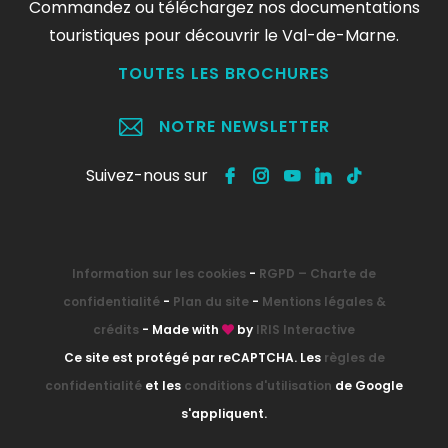
Commandez ou téléchargez nos documentations
touristiques pour découvrir le Val-de-Marne.
TOUTES LES BROCHURES
NOTRE NEWSLETTER
Suivez-nous sur
Information sur les cookies
-
RGPD – Charte de
confidentialité
-
Plan du site
-
Mentions légales &
crédits
- Made with
by
IRIS Interactive
Ce site est protégé par reCAPTCHA. Les
règles de
confidentialité
et les
conditions d'utilisation
de Google
s'appliquent.