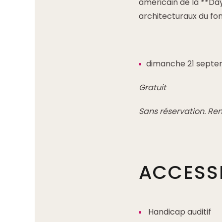
américain de la **Day
architecturaux du fo
dimanche 21 septemb
Gratuit
Sans réservation. Re
ACCESSI
Handicap auditif