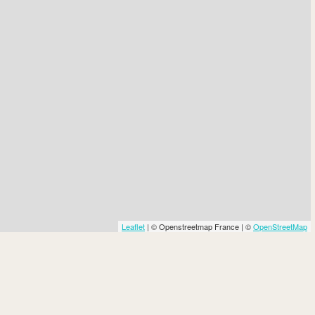
Leaflet
| © Openstreetmap France | ©
OpenStreetMap