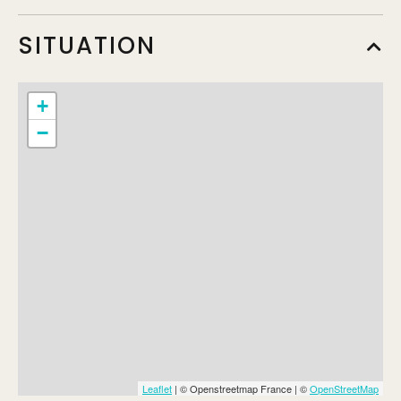
SITUATION
+
−
Leaflet
| © Openstreetmap France | ©
OpenStreetMap