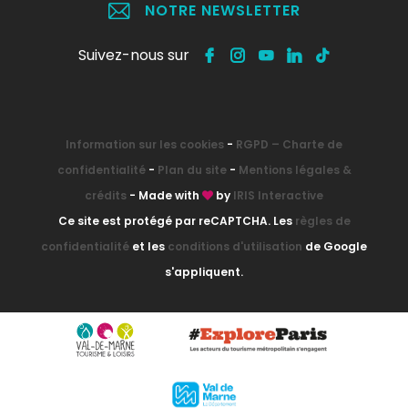
NOTRE NEWSLETTER
Suivez-nous sur
Information sur les cookies
-
RGPD – Charte de
confidentialité
-
Plan du site
-
Mentions légales &
crédits
- Made with
by
IRIS Interactive
Ce site est protégé par reCAPTCHA. Les
règles de
confidentialité
et les
conditions d'utilisation
de Google
s'appliquent.