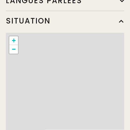
LANGUES PARLÉES
SITUATION
+
−