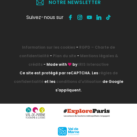
NOTRE NEWSLETTER
Suivez-nous sur
Information sur les cookies
-
RGPD – Charte de
confidentialité
-
Plan du site
-
Mentions légales &
crédits
- Made with
by
IRIS Interactive
Ce site est protégé par reCAPTCHA. Les
règles de
confidentialité
et les
conditions d'utilisation
de Google
s'appliquent.