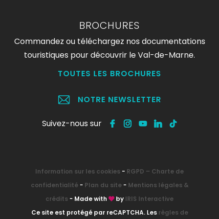
BROCHURES
Commandez ou téléchargez nos documentations
touristiques pour découvrir le Val-de-Marne.
TOUTES LES BROCHURES
NOTRE NEWSLETTER
Suivez-nous sur
Information sur les cookies
-
RGPD – Charte de
confidentialité
-
Plan du site
-
Mentions légales &
crédits
- Made with
by
IRIS Interactive
Ce site est protégé par reCAPTCHA. Les
règles de