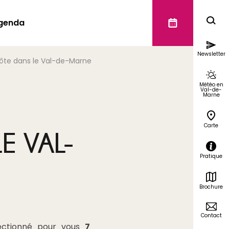
genda
Newsletter
te dans le Val-de-Marne
Météo en
Val-de-
Marne
Carte
E VAL-
Pratique
Brochure
Contact
ectionné pour vous
7