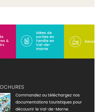
Idées de
tés
sorties en
ves &
famille en
Savoir-faire
irs
Val-de-
marne
ROCHURES
Commandez ou téléchargez nos
documentations touristiques pour
découvrir le Val-de-Marne.