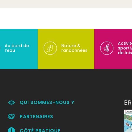
Activi
Au bord de
Nature &
sporti
l’eau
randonnées
de lois
B
QUI SOMMES-NOUS ?
PARTENAIRES
CÔTÉ PRATIQUE