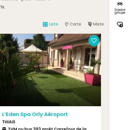
ix.
Espace
groupe
Liste
Carte
Mixte
0
L’Eden Spa Orly Aéroport
THIAIS
TVM ou bus 393 arrêt Carrefour de la