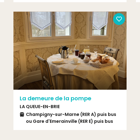
Bus 103 arrêt Mairie d'Alfortville
La demeure de la pompe
LA QUEUE-EN-BRIE
Champigny-sur-Marne (RER A) puis bus
ou Gare d'Emerainville (RER E) puis bus
Bus 7 arrêt Petit Caporal ou Bus 2 arrêt
Libération