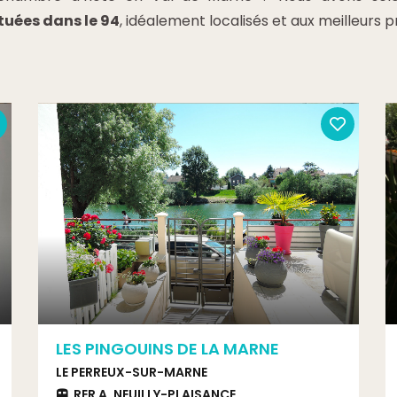
tuées dans le 94
, idéalement localisés et aux meilleurs pr
LES PINGOUINS DE LA MARNE
LE PERREUX-SUR-MARNE
RER A, NEUILLY-PLAISANCE