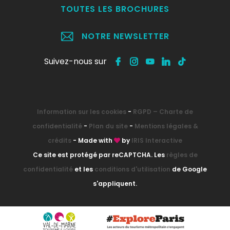
TOUTES LES BROCHURES
NOTRE NEWSLETTER
Suivez-nous sur
Information sur les cookies
-
RGPD – Charte de
confidentialité
-
Plan du site
-
Mentions légales &
crédits
- Made with
by
IRIS Interactive
Ce site est protégé par reCAPTCHA. Les
règles de
confidentialité
et les
conditions d'utilisation
de Google
s'appliquent.