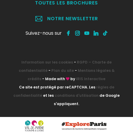
TOUTES LES BROCHURES
NOTRE NEWSLETTER
Suivez-nous sur
Information sur les cookies
-
RGPD – Charte de
confidentialité
-
Plan du site
-
Mentions légales &
crédits
- Made with
by
IRIS Interactive
Ce site est protégé par reCAPTCHA. Les
règles de
confidentialité
et les
conditions d'utilisation
de Google
s'appliquent.