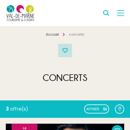
Accueil
concerts
CONCERTS
3
offre(s)
AFFINER
Le