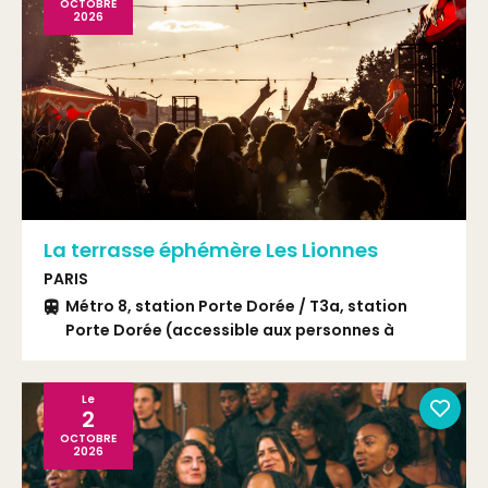
OCTOBRE
2026
La terrasse éphémère Les Lionnes
PARIS
Métro 8, station Porte Dorée / T3a, station
Porte Dorée (accessible aux personnes à
mobilité réduite) / Bus 46 ou 201, station Porte
Dorée / PAM : à l’angle de la place Édouard
Renard et de la rue Armand Rousseau
Le
2
OCTOBRE
2026