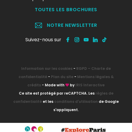
TOUTES LES BROCHURES
NOTRE NEWSLETTER
Suivez-nous sur
Information sur les cookies
-
RGPD – Charte de
confidentialité
-
Plan du site
-
Mentions légales &
crédits
- Made with
by
IRIS Interactive
Ce site est protégé par reCAPTCHA. Les
règles de
confidentialité
et les
conditions d'utilisation
de Google
s'appliquent.