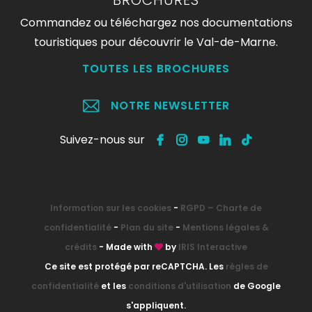
BROCHURES
Commandez ou téléchargez nos documentations
touristiques pour découvrir le Val-de-Marne.
TOUTES LES BROCHURES
NOTRE NEWSLETTER
Suivez-nous sur
Information sur les cookies
-
RGPD – Charte de
confidentialité
-
Plan du site
-
Mentions légales &
crédits
- Made with
by
IRIS Interactive
Ce site est protégé par reCAPTCHA. Les
règles de
confidentialité
et les
conditions d'utilisation
de Google
s'appliquent.