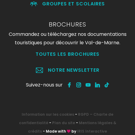
GROUPES ET SCOLAIRES
BROCHURES
Commandez ou téléchargez nos documentations
touristiques pour découvrir le Val-de-Marne.
TOUTES LES BROCHURES
NOTRE NEWSLETTER
Suivez-nous sur
Information sur les cookies
-
RGPD – Charte de
confidentialité
-
Plan du site
-
Mentions légales &
crédits
- Made with
by
IRIS Interactive