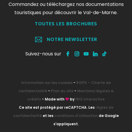
Commandez ou téléchargez nos documentations
touristiques pour découvrir le Val-de-Marne.
TOUTES LES BROCHURES
NOTRE NEWSLETTER
Suivez-nous sur
Information sur les cookies
-
RGPD – Charte de
confidentialité
-
Plan du site
-
Mentions légales &
crédits
- Made with
by
IRIS Interactive
Ce site est protégé par reCAPTCHA. Les
règles de
confidentialité
et les
conditions d'utilisation
de Google
s'appliquent.