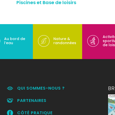
Piscines et Base de loisirs
Activi
Au bord de
Nature &
sporti
l’eau
randonnées
de lois
B
QUI SOMMES-NOUS ?
PARTENAIRES
CÔTÉ PRATIQUE