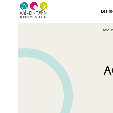
Les i
Accue
A