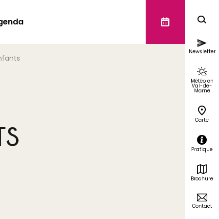
genda
Newsletter
nfants
Météo en
Val-de-
Marne
Carte
TS
Pratique
Brochure
Contact