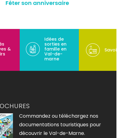
Fêter son anniversaire
Idées de
tés
sorties en
ves &
famille en
Savoir-faire
irs
Val-de-
marne
ROCHURES
Commandez ou téléchargez nos
documentations touristiques pour
découvrir le Val-de-Marne.