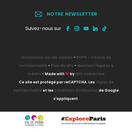
NOTRE NEWSLETTER
Suivez-nous sur
Information sur les cookies
-
RGPD – Charte de
confidentialité
-
Plan du site
-
Mentions légales &
crédits
- Made with
by
IRIS Interactive
Ce site est protégé par reCAPTCHA. Les
règles de
confidentialité
et les
conditions d'utilisation
de Google
s'appliquent.