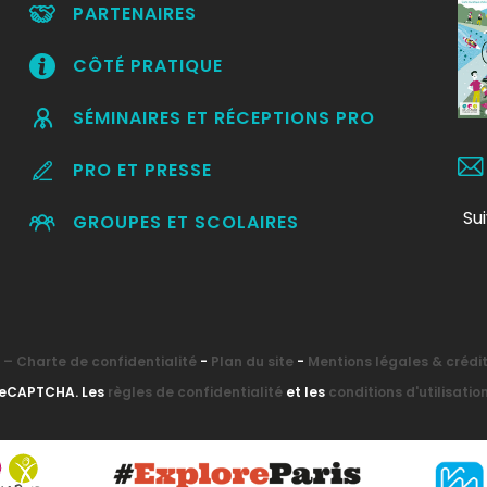
PARTENAIRES
CÔTÉ PRATIQUE
SÉMINAIRES ET RÉCEPTIONS PRO
PRO ET PRESSE
Su
GROUPES ET SCOLAIRES
– Charte de confidentialité
-
Plan du site
-
Mentions légales & crédi
 reCAPTCHA. Les
règles de confidentialité
et les
conditions d'utilisatio