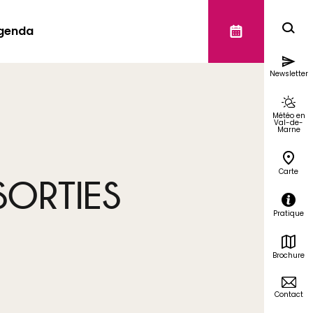
genda
Newsletter
Météo en
Val-de-
Marne
Carte
SORTIES
Pratique
Brochure
Contact