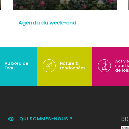
Agenda du week-end
Activi
Au bord de
Nature &
sporti
l’eau
randonnées
de lois
B
QUI SOMMES-NOUS ?