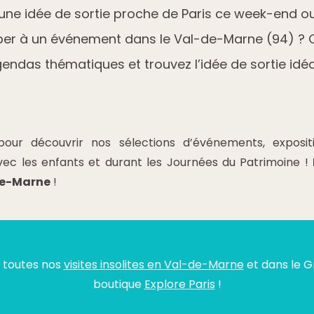
’une idée de sortie proche de Paris ce week-end o
iper à un événement dans le Val-de-Marne (94) ? C
endas thématiques et trouvez l’idée de sortie idéa
our découvrir nos sélections d’événements, exposition
avec les enfants et durant les Journées du Patrimoine !
de-Marne
!
i toutes nos
visites insolites en Val-de-Marne
et dans le Gr
boutique
Explore Paris
!