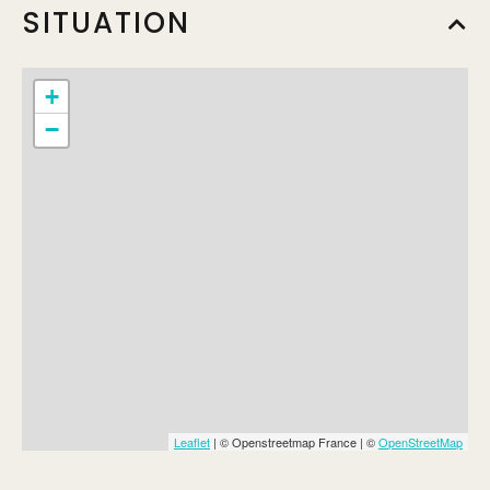
SITUATION
+
−
Leaflet
| © Openstreetmap France | ©
OpenStreetMap