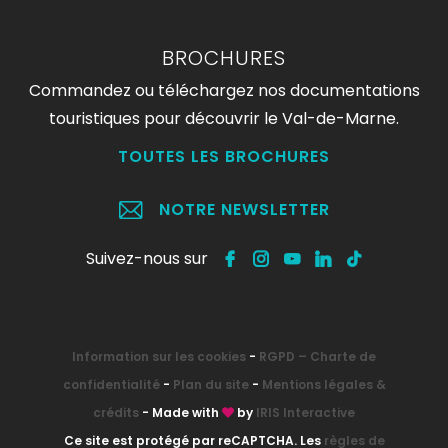
BROCHURES
Commandez ou téléchargez nos documentations
touristiques pour découvrir le Val-de-Marne.
TOUTES LES BROCHURES
NOTRE NEWSLETTER
Suivez-nous sur
Information sur les cookies
-
RGPD – Charte de
confidentialité
-
Plan du site
-
Mentions légales &
crédits
- Made with
by
IRIS Interactive
Ce site est protégé par reCAPTCHA. Les
règles de