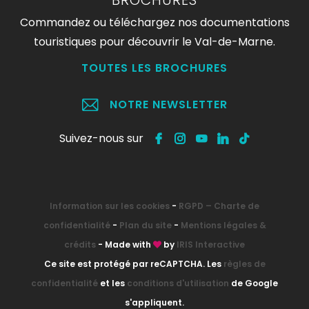
BROCHURES
Commandez ou téléchargez nos documentations
touristiques pour découvrir le Val-de-Marne.
TOUTES LES BROCHURES
NOTRE NEWSLETTER
Suivez-nous sur
Information sur les cookies
-
RGPD – Charte de
confidentialité
-
Plan du site
-
Mentions légales &
crédits
- Made with
by
IRIS Interactive
Ce site est protégé par reCAPTCHA. Les
règles de
confidentialité
et les
conditions d'utilisation
de Google
s'appliquent.