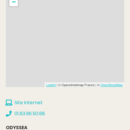
−
Leaflet
| © Openstreetmap France | ©
OpenStreetMap
Site internet
01.83.96.50.88
ODYSSEA