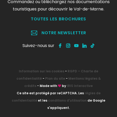
Commandez ou téléchargez nos documentations
touristiques pour découvrir le Val-de-Marne.
TOUTES LES BROCHURES
NOTRE NEWSLETTER
Suivez-nous sur
Information sur les cookies
-
RGPD – Charte de
confidentialité
-
Plan du site
-
Mentions légales &
crédits
- Made with
by
IRIS Interactive
Ce site est protégé par reCAPTCHA. Les
règles de
confidentialité
et les
conditions d'utilisation
de Google
s'appliquent.