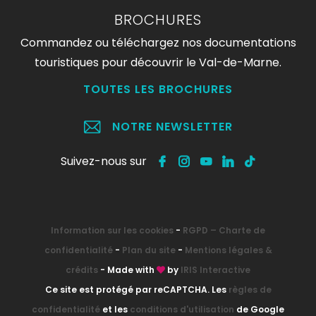
BROCHURES
Commandez ou téléchargez nos documentations
touristiques pour découvrir le Val-de-Marne.
TOUTES LES BROCHURES
NOTRE NEWSLETTER
Suivez-nous sur
Information sur les cookies
-
RGPD – Charte de
confidentialité
-
Plan du site
-
Mentions légales &
crédits
- Made with
by
IRIS Interactive
Ce site est protégé par reCAPTCHA. Les
règles de
confidentialité
et les
conditions d'utilisation
de Google