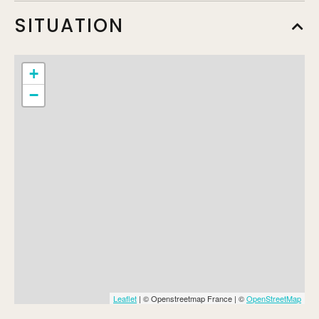
SITUATION
+
−
Leaflet
| © Openstreetmap France | ©
OpenStreetMap