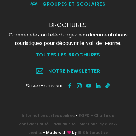
GROUPES ET SCOLAIRES
BROCHURES
Commandez ou téléchargez nos documentations
touristiques pour découvrir le Val-de-Marne.
TOUTES LES BROCHURES
NOTRE NEWSLETTER
Suivez-nous sur
Information sur les cookies
-
RGPD – Charte de
confidentialité
-
Plan du site
-
Mentions légales &
crédits
- Made with
by
IRIS Interactive