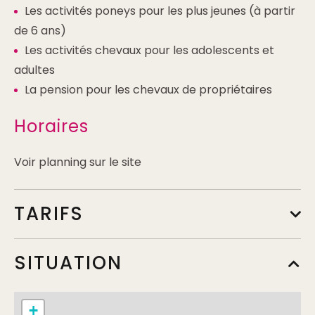
Les activités poneys pour les plus jeunes (à partir
de 6 ans)
Les activités chevaux pour les adolescents et
adultes
La pension pour les chevaux de propriétaires
Horaires
Voir planning sur le site
TARIFS
Tarif de base
SITUATION
Min.
352€
Max.
478€
Complément:
1er trimestre (16 séances) / cheval
+