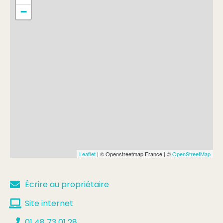
−
Tarif de base
Min.
304€
Max.
424€
Complément:
1er trimestre (16 séances) / poney -
enfant
Leaflet
| © Openstreetmap France | ©
OpenStreetMap
Écrire au propriétaire
Site internet
01 48 73 01 28