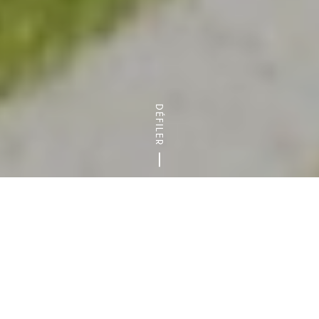
DÉFILER
Accueil
Toutes les activités sportives et de loisirs en Val-de-Marn
69
offre(s)
AFFINER