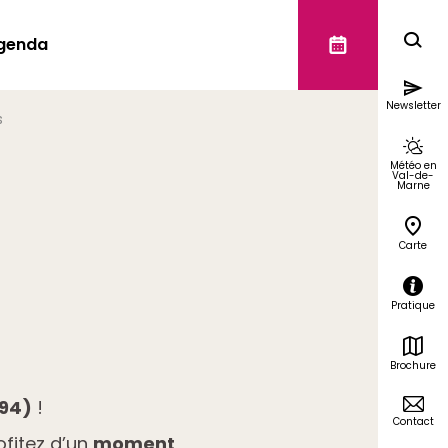
genda
Newsletter
s
Météo en
Val-de-
Marne
Carte
Pratique
Brochure
(94)
!
Contact
rofitez d’un
moment