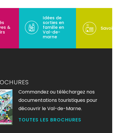
Idées de
tés
sorties en
ves &
famille en
Savoir-faire
irs
Val-de-
marne
ROCHURES
Commandez ou téléchargez nos
documentations touristiques pour
découvrir le Val-de-Marne.
TOUTES LES BROCHURES