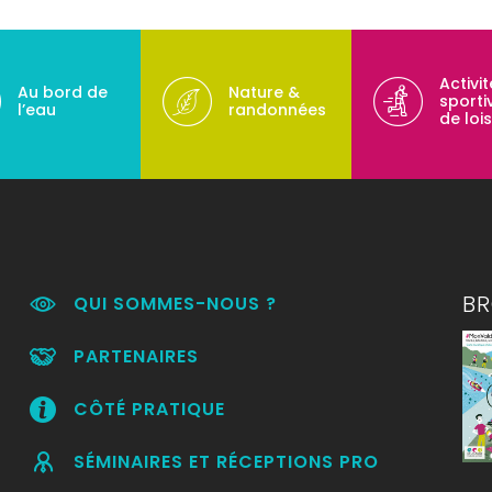
Activi
Au bord de
Nature &
sporti
l’eau
randonnées
de lois
B
QUI SOMMES-NOUS ?
PARTENAIRES
CÔTÉ PRATIQUE
SÉMINAIRES ET RÉCEPTIONS PRO