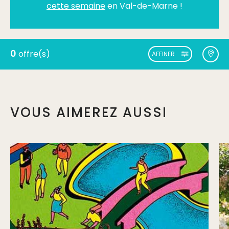
cette semaine
en Val-de-Marne !
0
offre(s)
AFFINER
VOUS AIMEREZ AUSSI