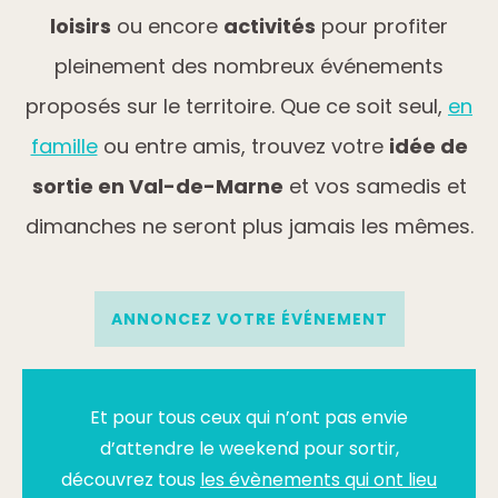
loisirs
ou encore
activités
pour profiter
pleinement des nombreux événements
proposés sur le territoire. Que ce soit seul,
en
famille
ou entre amis, trouvez votre
idée de
sortie en Val-de-Marne
et vos samedis et
dimanches ne seront plus jamais les mêmes.
ANNONCEZ VOTRE ÉVÉNEMENT
Et pour tous ceux qui n’ont pas envie
d’attendre le weekend pour sortir,
découvrez tous
les évènements qui ont lieu