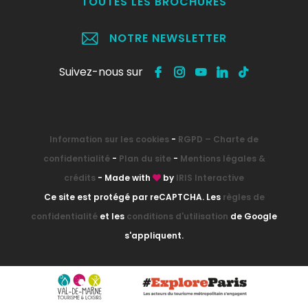
TOUTES LES BROCHURES
NOTRE NEWSLETTER
Suivez-nous sur
Information sur les cookies
-
RGPD – Charte de
confidentialité
-
Plan du site
-
Mentions légales &
crédits
- Made with
by
IRIS Interactive
Ce site est protégé par reCAPTCHA. Les
règles de
confidentialité
et les
conditions d'utilisation
de Google
s'appliquent.