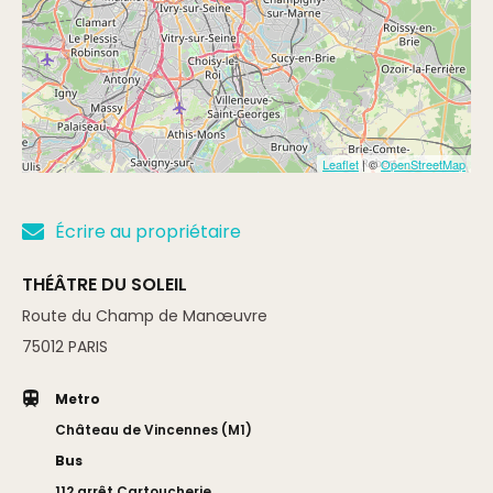
Leaflet
| ©
OpenStreetMap
Écrire au propriétaire
THÉÂTRE DU SOLEIL
Route du Champ de Manœuvre
75012
PARIS
Metro
Château de Vincennes (M1)
Bus
112 arrêt Cartoucherie