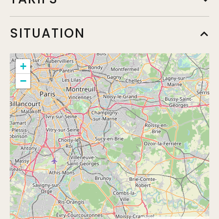
Tarif par personne
SITUATION
Min.
7€
+
−