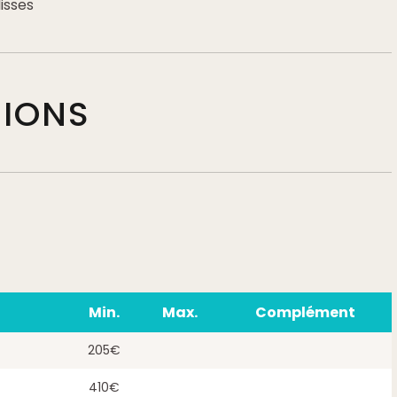
isses
TIONS
Min.
Max.
Complément
205€
410€