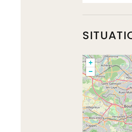
SITUATI
+
−