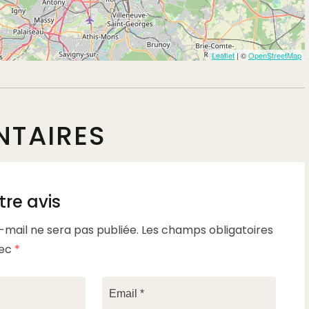
Leaflet
| ©
OpenStreetMap
TAIRES
re avis
-mail ne sera pas publiée.
Les champs obligatoires
vec
*