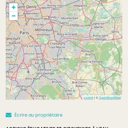
+
−
Leaflet
| ©
OpenStreetMap
Écrire au propriétaire