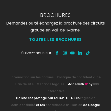
BROCHURES
Demandez ou téléchargez la brochure des circuits
groupe en Val-de-Marne.
TOUTES LES BROCHURES
Suivez-nous sur
Information sur les cookies
-
Politique de confidentialité
-
Plan de site
-
Mentions légales
- Made with
by
IRIS
Interactive
Ce site est protégé par reCAPTCHA. Les
règles de
confidentialité
et les
conditions d'utilisation
de Google